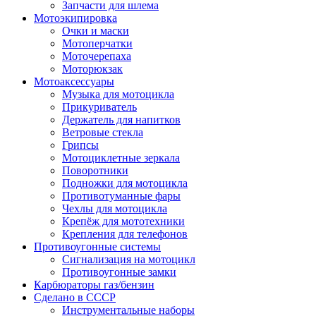
Запчасти для шлема
Мотоэкипировка
Очки и маски
Мотоперчатки
Моточерепаха
Моторюкзак
Мотоаксессуары
Музыка для мотоцикла
Прикуриватель
Держатель для напитков
Ветровые стекла
Грипсы
Мотоциклетные зеркала
Поворотники
Подножки для мотоцикла
Противотуманные фары
Чехлы для мотоцикла
Крепёж для мототехники
Крепления для телефонов
Противоугонные системы
Сигнализация на мотоцикл
Противоугонные замки
Карбюраторы газ/бензин
Сделано в СССР
Инструментальные наборы