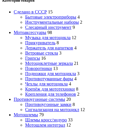
Категории товаров
Сделано в СССР
15
Бытовые электроприборы
4
Инструментальные наборы
2
Слесарный инструмент
9
Мотоаксессуары
98
Музыка для мотоцикла
12
Прикуриватель
8
Держатель для напитков
4
Ветровые стекла
3
Грипсы
16
Мотоциклетные зеркала
21
Поворотники
13
Подножки для мотоцикла
3
Противотуманные фары
4
Чехлы для мотоцикла
4
Крепёж для мототехники
8
Крепления для телефонов
2
Противоугонные системы
20
Противоугонные замки
8
Сигнализация на мотоцикл
12
Мотошлемы
79
Шлемы кросс/эндуро
33
Мотошлем интеграл
12