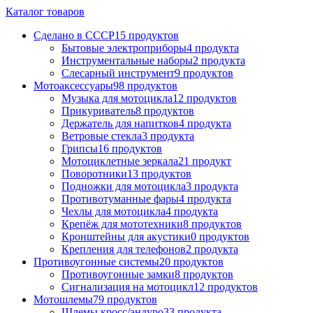
Каталог товаров
Сделано в СССР
15 продуктов
Бытовые электроприборы
4 продукта
Инструментальные наборы
2 продукта
Слесарный инструмент
9 продуктов
Мотоаксессуары
98 продуктов
Музыка для мотоцикла
12 продуктов
Прикуриватель
8 продуктов
Держатель для напитков
4 продукта
Ветровые стекла
3 продукта
Грипсы
16 продуктов
Мотоциклетные зеркала
21 продукт
Поворотники
13 продуктов
Подножки для мотоцикла
3 продукта
Противотуманные фары
4 продукта
Чехлы для мотоцикла
4 продукта
Крепёж для мототехники
8 продуктов
Кронштейны для акустики
0 продуктов
Крепления для телефонов
2 продукта
Противоугонные системы
20 продуктов
Противоугонные замки
8 продуктов
Сигнализация на мотоцикл
12 продуктов
Мотошлемы
79 продуктов
Шлемы кросс/эндуро
33 продукта