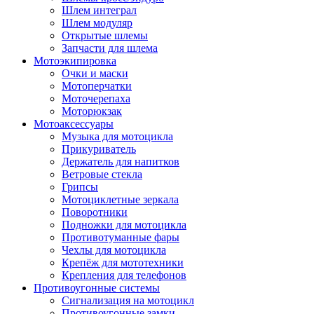
Шлем интеграл
Шлем модуляр
Открытые шлемы
Запчасти для шлема
Мотоэкипировка
Очки и маски
Мотоперчатки
Моточерепаха
Моторюкзак
Мотоаксессуары
Музыка для мотоцикла
Прикуриватель
Держатель для напитков
Ветровые стекла
Грипсы
Мотоциклетные зеркала
Поворотники
Подножки для мотоцикла
Противотуманные фары
Чехлы для мотоцикла
Крепёж для мототехники
Крепления для телефонов
Противоугонные системы
Сигнализация на мотоцикл
Противоугонные замки