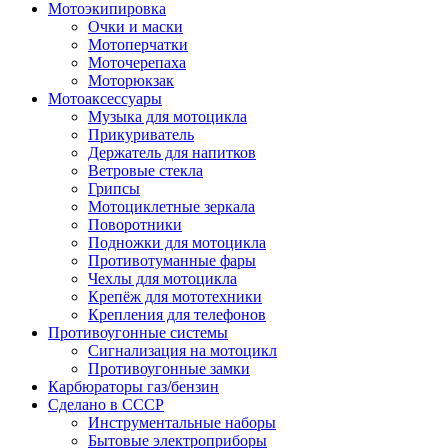
Мотоэкипировка
Очки и маски
Мотоперчатки
Моточерепаха
Моторюкзак
Мотоаксессуары
Музыка для мотоцикла
Прикуриватель
Держатель для напитков
Ветровые стекла
Грипсы
Мотоциклетные зеркала
Поворотники
Подножки для мотоцикла
Противотуманные фары
Чехлы для мотоцикла
Крепёж для мототехники
Крепления для телефонов
Противоугонные системы
Сигнализация на мотоцикл
Противоугонные замки
Карбюраторы газ/бензин
Сделано в СССР
Инструментальные наборы
Бытовые электроприборы