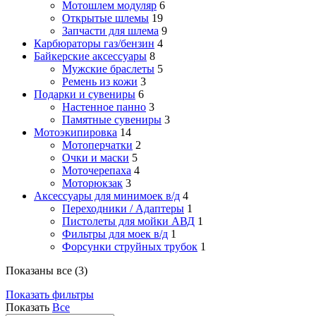
Мотошлем модуляр
6
Открытые шлемы
19
Запчасти для шлема
9
Карбюраторы газ/бензин
4
Байкерские аксессуары
8
Мужские браслеты
5
Ремень из кожи
3
Подарки и сувениры
6
Настенное панно
3
Памятные сувениры
3
Мотоэкипировка
14
Мотоперчатки
2
Очки и маски
5
Моточерепаха
4
Моторюкзак
3
Аксессуары для минимоек в/д
4
Переходники / Адаптеры
1
Пистолеты для мойки АВД
1
Фильтры для моек в/д
1
Форсунки струйных трубок
1
Показаны все (3)
Показать фильтры
Показать
Все