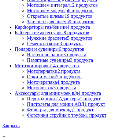
Мотошлем интеграл
12 продуктов
Мотошлем модуляр
6 продуктов
Открытые шлемы
19 продуктов
Запчасти для шлема
9 продуктов
Карбюраторы газ/бензин
4 продукта
Байкерские аксессуары
8 продуктов
Мужские браслеты
5 продуктов
Ремень из кожи
3 продукта
Подарки и сувениры
6 продуктов
Настенное панно
3 продукта
Памятные сувениры
3 продукта
Мотоэкипировка
14 продуктов
Мотоперчатки
2 продукта
Очки и маски
5 продуктов
Моточерепаха
4 продукта
Моторюкзак
3 продукта
Аксессуары для минимоек в/д
4 продукта
Переходники / Адаптеры
1 продукт
Пистолеты для мойки АВД
1 продукт
Фильтры для моек в/д
1 продукт
Форсунки струйных трубок
1 продукт
Закрыть