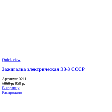
Quick view
Зажигалка электрическая ЭЗ-3 СССР
Артикул:
0211
Первоначальная
Текущая
1060
р.
950
р.
цена
цена:
В корзину
составляла
950 р..
Распродано
1060 р..