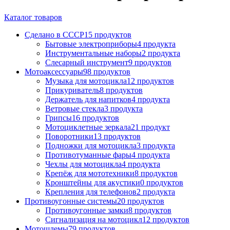
Каталог товаров
Сделано в СССР
15 продуктов
Бытовые электроприборы
4 продукта
Инструментальные наборы
2 продукта
Слесарный инструмент
9 продуктов
Мотоаксессуары
98 продуктов
Музыка для мотоцикла
12 продуктов
Прикуриватель
8 продуктов
Держатель для напитков
4 продукта
Ветровые стекла
3 продукта
Грипсы
16 продуктов
Мотоциклетные зеркала
21 продукт
Поворотники
13 продуктов
Подножки для мотоцикла
3 продукта
Противотуманные фары
4 продукта
Чехлы для мотоцикла
4 продукта
Крепёж для мототехники
8 продуктов
Кронштейны для акустики
0 продуктов
Крепления для телефонов
2 продукта
Противоугонные системы
20 продуктов
Противоугонные замки
8 продуктов
Сигнализация на мотоцикл
12 продуктов
Мотошлемы
79 продуктов