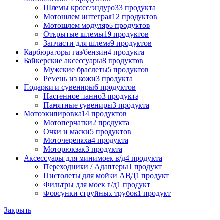
Шлемы кросс/эндуро
33 продукта
Мотошлем интеграл
12 продуктов
Мотошлем модуляр
6 продуктов
Открытые шлемы
19 продуктов
Запчасти для шлема
9 продуктов
Карбюраторы газ/бензин
4 продукта
Байкерские аксессуары
8 продуктов
Мужские браслеты
5 продуктов
Ремень из кожи
3 продукта
Подарки и сувениры
6 продуктов
Настенное панно
3 продукта
Памятные сувениры
3 продукта
Мотоэкипировка
14 продуктов
Мотоперчатки
2 продукта
Очки и маски
5 продуктов
Моточерепаха
4 продукта
Моторюкзак
3 продукта
Аксессуары для минимоек в/д
4 продукта
Переходники / Адаптеры
1 продукт
Пистолеты для мойки АВД
1 продукт
Фильтры для моек в/д
1 продукт
Форсунки струйных трубок
1 продукт
Закрыть