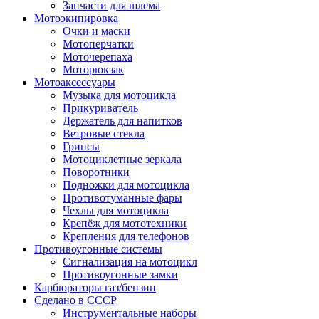
Запчасти для шлема
Мотоэкипировка
Очки и маски
Мотоперчатки
Моточерепаха
Моторюкзак
Мотоаксессуары
Музыка для мотоцикла
Прикуриватель
Держатель для напитков
Ветровые стекла
Грипсы
Мотоциклетные зеркала
Поворотники
Подножки для мотоцикла
Противотуманные фары
Чехлы для мотоцикла
Крепёж для мототехники
Крепления для телефонов
Противоугонные системы
Сигнализация на мотоцикл
Противоугонные замки
Карбюраторы газ/бензин
Сделано в СССР
Инструментальные наборы