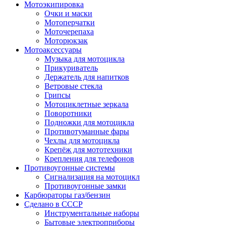
Мотоэкипировка
Очки и маски
Мотоперчатки
Моточерепаха
Моторюкзак
Мотоаксессуары
Музыка для мотоцикла
Прикуриватель
Держатель для напитков
Ветровые стекла
Грипсы
Мотоциклетные зеркала
Поворотники
Подножки для мотоцикла
Противотуманные фары
Чехлы для мотоцикла
Крепёж для мототехники
Крепления для телефонов
Противоугонные системы
Сигнализация на мотоцикл
Противоугонные замки
Карбюраторы газ/бензин
Сделано в СССР
Инструментальные наборы
Бытовые электроприборы