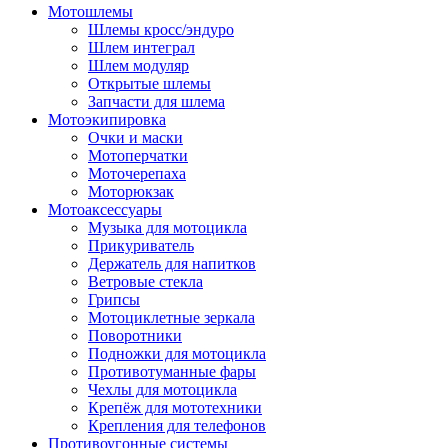
Мотошлемы
Шлемы кросс/эндуро
Шлем интеграл
Шлем модуляр
Открытые шлемы
Запчасти для шлема
Мотоэкипировка
Очки и маски
Мотоперчатки
Моточерепаха
Моторюкзак
Мотоаксессуары
Музыка для мотоцикла
Прикуриватель
Держатель для напитков
Ветровые стекла
Грипсы
Мотоциклетные зеркала
Поворотники
Подножки для мотоцикла
Противотуманные фары
Чехлы для мотоцикла
Крепёж для мототехники
Крепления для телефонов
Противоугонные системы