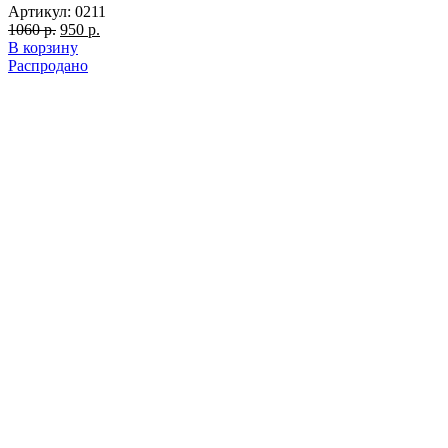
Артикул:
0211
Первоначальная
Текущая
1060
р.
950
р.
цена
цена:
В корзину
составляла
950 р..
Распродано
1060 р..