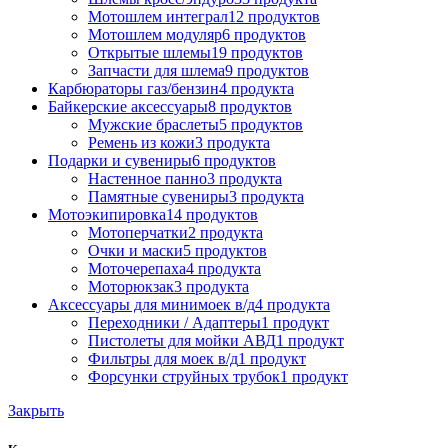
Мотошлем интеграл
12 продуктов
Мотошлем модуляр
6 продуктов
Открытые шлемы
19 продуктов
Запчасти для шлема
9 продуктов
Карбюраторы газ/бензин
4 продукта
Байкерские аксессуары
8 продуктов
Мужские браслеты
5 продуктов
Ремень из кожи
3 продукта
Подарки и сувениры
6 продуктов
Настенное панно
3 продукта
Памятные сувениры
3 продукта
Мотоэкипировка
14 продуктов
Мотоперчатки
2 продукта
Очки и маски
5 продуктов
Моточерепаха
4 продукта
Моторюкзак
3 продукта
Аксессуары для минимоек в/д
4 продукта
Переходники / Адаптеры
1 продукт
Пистолеты для мойки АВД
1 продукт
Фильтры для моек в/д
1 продукт
Форсунки струйных трубок
1 продукт
Закрыть