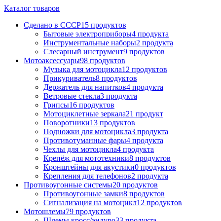
Каталог товаров
Сделано в СССР
15 продуктов
Бытовые электроприборы
4 продукта
Инструментальные наборы
2 продукта
Слесарный инструмент
9 продуктов
Мотоаксессуары
98 продуктов
Музыка для мотоцикла
12 продуктов
Прикуриватель
8 продуктов
Держатель для напитков
4 продукта
Ветровые стекла
3 продукта
Грипсы
16 продуктов
Мотоциклетные зеркала
21 продукт
Поворотники
13 продуктов
Подножки для мотоцикла
3 продукта
Противотуманные фары
4 продукта
Чехлы для мотоцикла
4 продукта
Крепёж для мототехники
8 продуктов
Кронштейны для акустики
0 продуктов
Крепления для телефонов
2 продукта
Противоугонные системы
20 продуктов
Противоугонные замки
8 продуктов
Сигнализация на мотоцикл
12 продуктов
Мотошлемы
79 продуктов
Шлемы кросс/эндуро
33 продукта