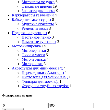
Мотошлем модуляр
6
Открытые шлемы
19
Запчасти для шлема
9
Карбюраторы газ/бензин
4
Байкерские аксессуары
8
Мужские браслеты
5
Ремень из кожи
3
Подарки и сувениры
6
Настенное панно
3
Памятные сувениры
3
Мотоэкипировка
14
Мотоперчатки
2
Очки и маски
5
Моточерепаха
4
Моторюкзак
3
Аксессуары для минимоек в/д
4
Переходники / Адаптеры
1
Пистолеты для мойки АВД
1
Фильтры для моек в/д
1
Форсунки струйных трубок
1
Фильтровать по цене
Минимальная
Максимальная
цена
цена