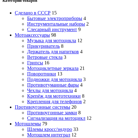
Категории товаров
Сделано в СССР
15
Бытовые электроприборы
4
Инструментальные наборы
2
Слесарный инструмент
9
Мотоаксессуары
98
Музыка для мотоцикла
12
Прикуриватель
8
Держатель для напитков
4
Ветровые стекла
3
Грипсы
16
Мотоциклетные зеркала
21
Поворотники
13
Подножки для мотоцикла
3
Противотуманные фары
4
Чехлы для мотоцикла
4
Крепёж для мототехники
8
Крепления для телефонов
2
Противоугонные системы
20
Противоугонные замки
8
Сигнализация на мотоцикл
12
Мотошлемы
79
Шлемы кросс/эндуро
33
Мотошлем интеграл
12