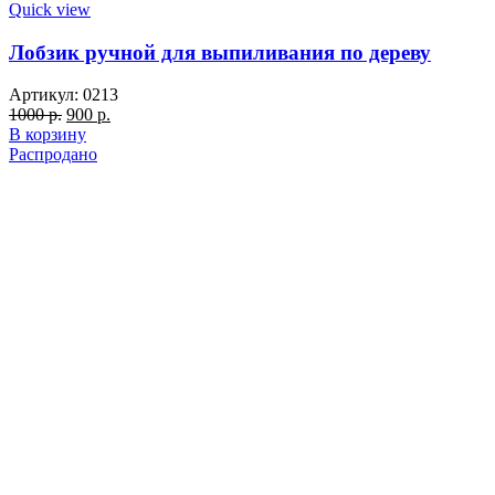
Quick view
Лобзик ручной для выпиливания по дереву
Артикул:
0213
Первоначальная
Текущая
1000
р.
900
р.
цена
цена:
В корзину
составляла
900 р..
Распродано
1000 р..