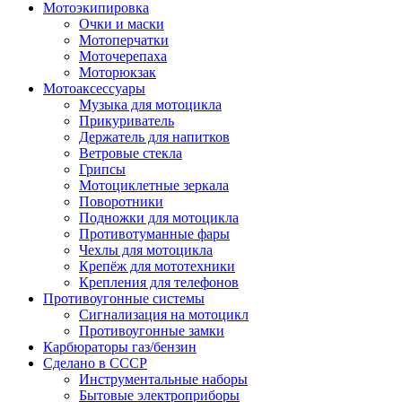
Мотоэкипировка
Очки и маски
Мотоперчатки
Моточерепаха
Моторюкзак
Мотоаксессуары
Музыка для мотоцикла
Прикуриватель
Держатель для напитков
Ветровые стекла
Грипсы
Мотоциклетные зеркала
Поворотники
Подножки для мотоцикла
Противотуманные фары
Чехлы для мотоцикла
Крепёж для мототехники
Крепления для телефонов
Противоугонные системы
Сигнализация на мотоцикл
Противоугонные замки
Карбюраторы газ/бензин
Сделано в СССР
Инструментальные наборы
Бытовые электроприборы