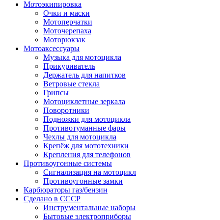
Мотоэкипировка
Очки и маски
Мотоперчатки
Моточерепаха
Моторюкзак
Мотоаксессуары
Музыка для мотоцикла
Прикуриватель
Держатель для напитков
Ветровые стекла
Грипсы
Мотоциклетные зеркала
Поворотники
Подножки для мотоцикла
Противотуманные фары
Чехлы для мотоцикла
Крепёж для мототехники
Крепления для телефонов
Противоугонные системы
Сигнализация на мотоцикл
Противоугонные замки
Карбюраторы газ/бензин
Сделано в СССР
Инструментальные наборы
Бытовые электроприборы