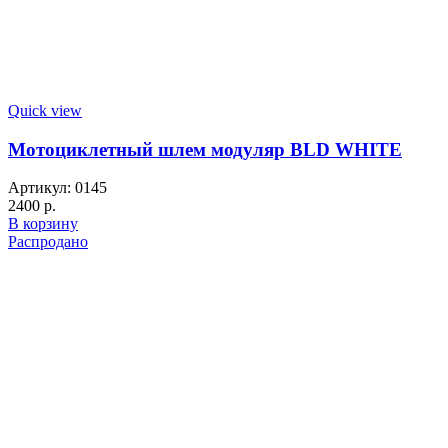
Quick view
Мотоциклетный шлем модуляр BLD WHITE
Артикул:
0145
2400
р.
Этот
В корзину
товар
Распродано
имеет
несколько
вариаций.
Опции
можно
выбрать
на
странице
товара.