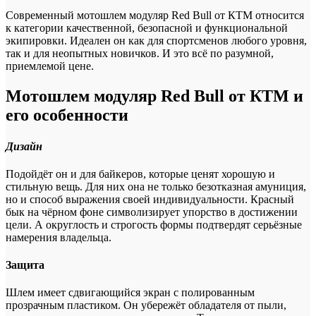
Современный мотошлем модуляр Red Bull от КТМ относится
к категории качественной, безопасной и функциональной
экипировки. Идеален он как для спортсменов любого уровня,
так и для неопытных новичков. И это всё по разумной,
приемлемой цене.
Мотошлем модуляр Red Bull от КТМ и
его особенности
Дизайн
Подойдёт он и для байкеров, которые ценят хорошую и
стильную вещь. Для них она не только безотказная амуниция,
но и способ выражения своей индивидуальности. Красный
бык на чёрном фоне символизирует упорство в достижении
цели. А округлость и строгость формы подтвердят серьёзные
намерения владельца.
Защита
Шлем имеет сдвигающийся экран с полированным
прозрачным пластиком. Он убережёт обладателя от пыли,