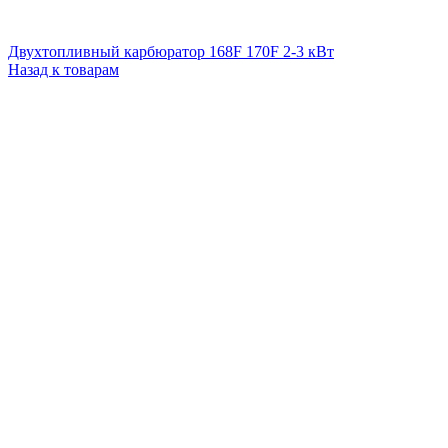
Двухтопливный карбюратор 168F 170F 2-3 кВт
Назад к товарам