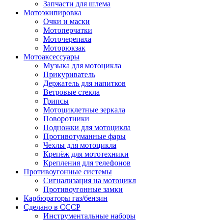
Запчасти для шлема
Мотоэкипировка
Очки и маски
Мотоперчатки
Моточерепаха
Моторюкзак
Мотоаксессуары
Музыка для мотоцикла
Прикуриватель
Держатель для напитков
Ветровые стекла
Грипсы
Мотоциклетные зеркала
Поворотники
Подножки для мотоцикла
Противотуманные фары
Чехлы для мотоцикла
Крепёж для мототехники
Крепления для телефонов
Противоугонные системы
Сигнализация на мотоцикл
Противоугонные замки
Карбюраторы газ/бензин
Сделано в СССР
Инструментальные наборы