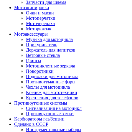
Запчасти для шлема
Мотоэкипировка
Очки и маски
Мотоперчатки
Моточерепаха
Моторюкзак
Мотоаксессуары
Музыка для мотоцикла
Прикуриватель
Держатель для напитков
Ветровые стекла
Грипсы
Мотоциклетные зеркала
Поворотники
Подножки для мотоцикла
Противотуманные фары
Чехлы для мотоцикла
Крепёж для мототехники
Крепления для телефонов
Противоугонные системы
Сигнализация на мотоцикл
Противоугонные замки
Карбюраторы газ/бензин
Сделано в СССР
Инструментальные наборы