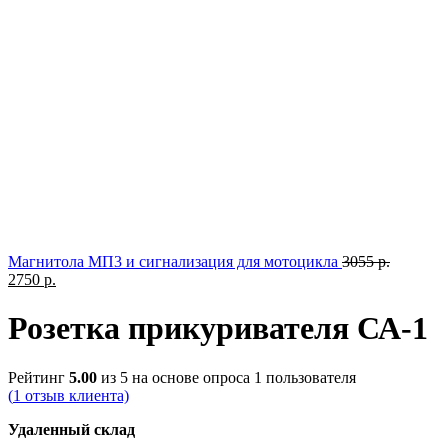
Первона
Магнитола МП3 и сигнализация для мотоцикла
3055
р.
Текущая
цена
2750
р.
цена:
составл
2750 р..
3055 р..
Розетка прикуривателя СА-1
Рейтинг
5.00
из 5 на основе опроса
1
пользователя
(
1
отзыв клиента)
Удаленный
склад