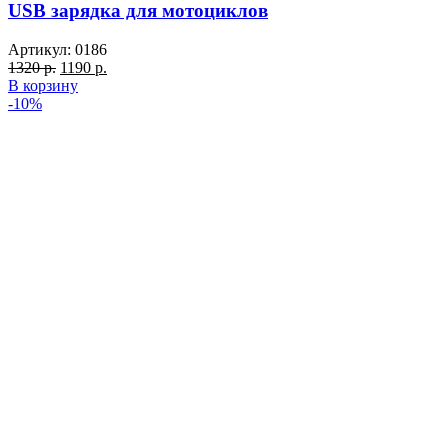
USB зарядка для мотоциклов
Артикул:
0186
Первоначальная
Текущая
1320
р.
1190
р.
цена
цена:
В корзину
составляла
1190 р..
-10%
1320 р..