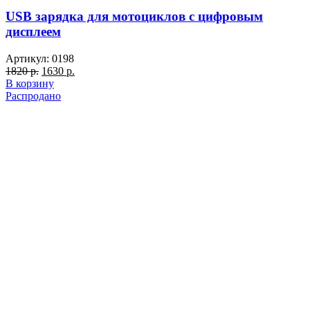
USB зарядка для мотоциклов с цифровым
дисплеем
Артикул:
0198
Первоначальная
Текущая
1820
р.
1630
р.
цена
цена:
В корзину
составляла
1630 р..
Распродано
1820 р..