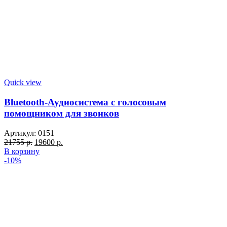
Quick view
Bluetooth-Аудиосистема с голосовым
помощником для звонков
Артикул:
0151
Первоначальная
Текущая
21755
р.
19600
р.
цена
цена:
В корзину
составляла
19600 р..
-10%
21755 р..