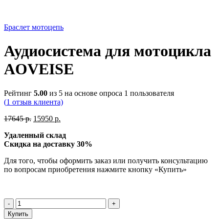
Браслет мотоцепь
Аудиосистема для мотоцикла
AOVEISE
Рейтинг
5.00
из 5 на основе опроса
1
пользователя
(
1
отзыв клиента)
Первоначальная
Текущая
17645
р.
15950
р.
цена
цена:
Удаленный
склад
составляла
15950 р..
Скидка на доставку 30%
17645 р..
Для того, чтобы оформить заказ или получить консультацию
по вопросам приобретения нажмите кнопку «Купить»
Количество
товара
Купить