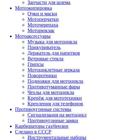
Запчасти для шлема
Мотоэкипировка
Очки и маски
Мотоперчатки
Моточерепаха
Моторюкзак
Мотоаксессуары
Музыка для мотоцикла
Прикуриватель
Держатель для напитков
Ветровые стекла
Грипсы
Мотоциклетные зеркала
Поворотники
Подножки для мотоцикла
Противотуманные фары
Чехлы для мотоцикла
Крепёж для мототехники
Крепления для телефонов
Противоугонные системы
Сигнализация на мотоцикл
Противоугонные замки
Карбюраторы газ/бензин
Сделано в СССР
Инструментальные наборы