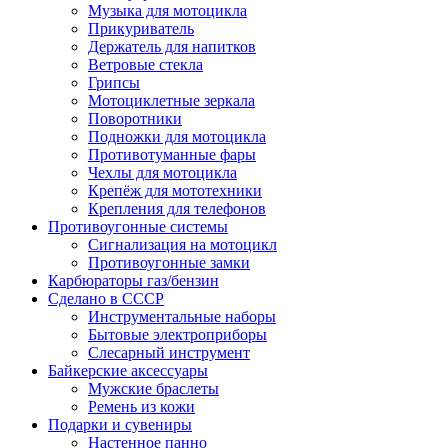
Музыка для мотоцикла
Прикуриватель
Держатель для напитков
Ветровые стекла
Грипсы
Мотоциклетные зеркала
Поворотники
Подножки для мотоцикла
Противотуманные фары
Чехлы для мотоцикла
Крепёж для мототехники
Крепления для телефонов
Противоугонные системы
Сигнализация на мотоцикл
Противоугонные замки
Карбюраторы газ/бензин
Сделано в СССР
Инструментальные наборы
Бытовые электроприборы
Слесарный инструмент
Байкерские аксессуары
Мужские браслеты
Ремень из кожи
Подарки и сувениры
Настенное панно