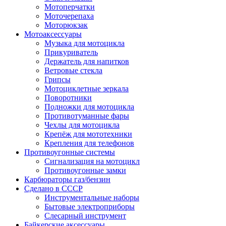
Мотоперчатки
Моточерепаха
Моторюкзак
Мотоаксессуары
Музыка для мотоцикла
Прикуриватель
Держатель для напитков
Ветровые стекла
Грипсы
Мотоциклетные зеркала
Поворотники
Подножки для мотоцикла
Противотуманные фары
Чехлы для мотоцикла
Крепёж для мототехники
Крепления для телефонов
Противоугонные системы
Сигнализация на мотоцикл
Противоугонные замки
Карбюраторы газ/бензин
Сделано в СССР
Инструментальные наборы
Бытовые электроприборы
Слесарный инструмент
Байкерские аксессуары